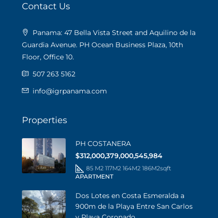
Contact Us
Panama: 47 Bella Vista Street and Aquilino de la
Guardia Avenue. PH Ocean Business Plaza, 10th
Floor, Office 10.
507 263 5162
info@igrpanama.com
Properties
PH COSTANERA
$312,000,379,000,545,984
85 M2 117M2 164M2 186M2
sqft
APARTMENT
Dos Lotes en Costa Esmeralda a
900m de la Playa Entre San Carlos
y Playa Coronado