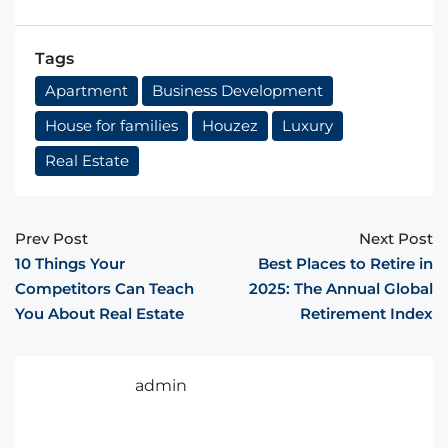
Tags
Apartment
Business Development
House for families
Houzez
Luxury
Real Estate
Prev Post
Next Post
10 Things Your
Best Places to Retire in
Competitors Can Teach
2025: The Annual Global
You About Real Estate
Retirement Index
admin