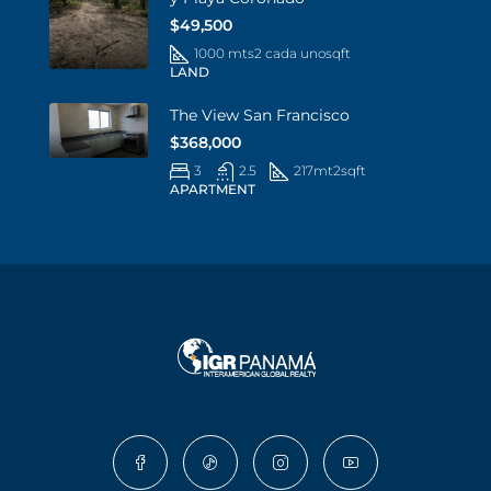
$49,500
1000 mts2 cada uno
sqft
LAND
The View San Francisco
$368,000
3
2.5
217mt2
sqft
APARTMENT