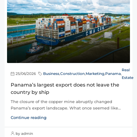
Real
25/06/2026
Business
,
Construction
,
Marketing
,
Panama
,
Estate
Panama’s largest export does not leave the
country by ship
The closure of the copper mine abruptly changed
Panama’s export landscape. What once seemed like...
Continue reading
by admin