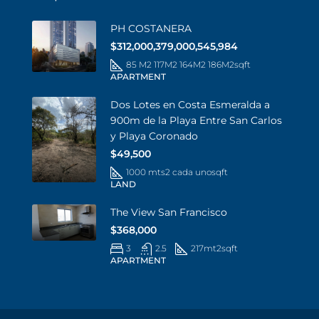
PH COSTANERA
$312,000,379,000,545,984
85 M2 117M2 164M2 186M2
sqft
APARTMENT
Dos Lotes en Costa Esmeralda a
900m de la Playa Entre San Carlos
y Playa Coronado
$49,500
1000 mts2 cada uno
sqft
LAND
The View San Francisco
$368,000
3
2.5
217mt2
sqft
APARTMENT