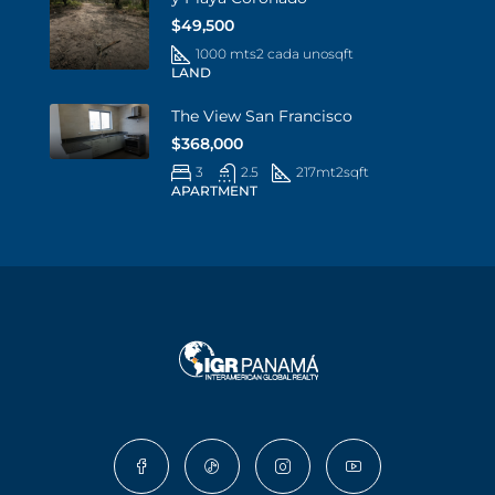
$49,500
1000 mts2 cada uno
sqft
LAND
The View San Francisco
$368,000
3
2.5
217mt2
sqft
APARTMENT