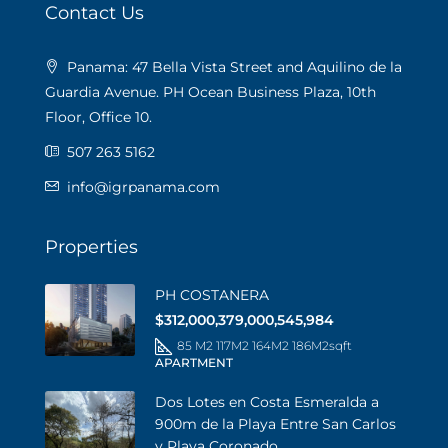
Contact Us
Panama: 47 Bella Vista Street and Aquilino de la
Guardia Avenue. PH Ocean Business Plaza, 10th
Floor, Office 10.
507 263 5162
info@igrpanama.com
Properties
PH COSTANERA
$312,000,379,000,545,984
85 M2 117M2 164M2 186M2
sqft
APARTMENT
Dos Lotes en Costa Esmeralda a
900m de la Playa Entre San Carlos
y Playa Coronado