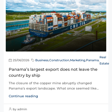
Real
25/06/2026
Business
,
Construction
,
Marketing
,
Panama
,
Estate
Panama’s largest export does not leave the
country by ship
The closure of the copper mine abruptly changed
Panama’s export landscape. What once seemed like...
Continue reading
by admin