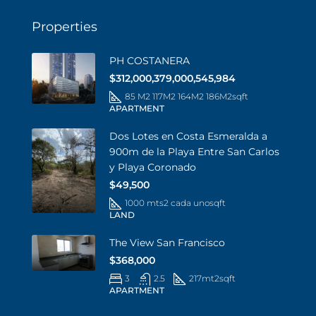
Properties
PH COSTANERA
$312,000,379,000,545,984
85 M2 117M2 164M2 186M2
sqft
APARTMENT
Dos Lotes en Costa Esmeralda a
900m de la Playa Entre San Carlos
y Playa Coronado
$49,500
1000 mts2 cada uno
sqft
LAND
The View San Francisco
$368,000
3
2.5
217mt2
sqft
APARTMENT