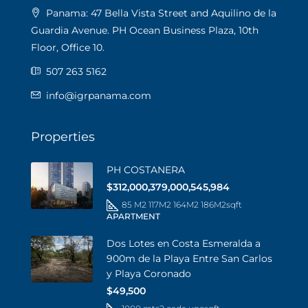
Panama: 47 Bella Vista Street and Aquilino de la
Guardia Avenue. PH Ocean Business Plaza, 10th
Floor, Office 10.
507 263 5162
info@igrpanama.com
Properties
PH COSTANERA
$312,000,379,000,545,984
85 M2 117M2 164M2 186M2
sqft
APARTMENT
Dos Lotes en Costa Esmeralda a
900m de la Playa Entre San Carlos
y Playa Coronado
$49,500