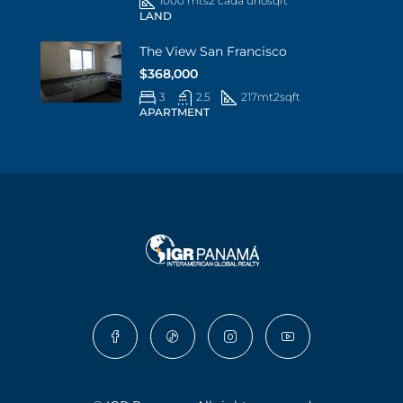
1000 mts2 cada uno
sqft
LAND
The View San Francisco
$368,000
3
2.5
217mt2
sqft
APARTMENT