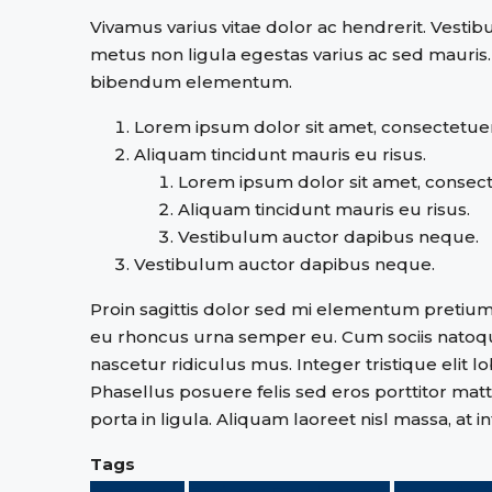
Vivamus varius vitae dolor ac hendrerit. Vesti
metus non ligula egestas varius ac sed mauris
bibendum elementum.
Lorem ipsum dolor sit amet, consectetuer 
Aliquam tincidunt mauris eu risus.
Lorem ipsum dolor sit amet, consecte
Aliquam tincidunt mauris eu risus.
Vestibulum auctor dapibus neque.
Vestibulum auctor dapibus neque.
Proin sagittis dolor sed mi elementum pretium.
eu rhoncus urna semper eu. Cum sociis natoqu
nascetur ridiculus mus. Integer tristique elit
Phasellus posuere felis sed eros porttitor matt
porta in ligula. Aliquam laoreet nisl massa, at i
Tags
Apartment
Business Development
House for f