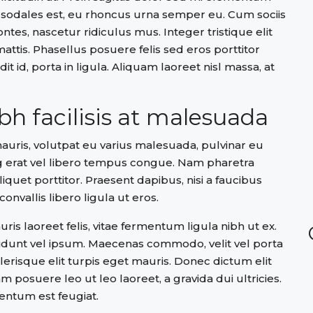
 sodales est, eu rhoncus urna semper eu. Cum sociis
tes, nascetur ridiculus mus. Integer tristique elit
tis. Phasellus posuere felis sed eros porttitor
 id, porta in ligula. Aliquam laoreet nisl massa, at
ibh facilisis at malesuada
mauris, volutpat eu varius malesuada, pulvinar eu
cing erat vel libero tempus congue. Nam pharetra
quet porttitor. Praesent dapibus, nisi a faucibus
nvallis libero ligula ut eros.
ris laoreet felis, vitae fermentum ligula nibh ut ex.
cidunt vel ipsum. Maecenas commodo, velit vel porta
risque elit turpis eget mauris. Donec dictum elit
am posuere leo ut leo laoreet, a gravida dui ultricies.
mentum est feugiat.