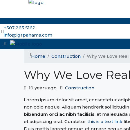
+507 263 5162
Home
Why Panama and IGR
Meet the Brokers
Ou
info@igrpanama.com
Home
Construction
Why We Love Real 
Why We Love Real
10 years ago
Construction
Lorem ipsum dolor sit amet, consectetur adipisc
non odio neque. Aliquam hendrerit sollicitudi
bibendum orci ac nibh facilisis
, at malesuada 
et adipiscing erat. Curabitur
this is a text link
li
Duis mattis laoreet neque, et ornare neque soll