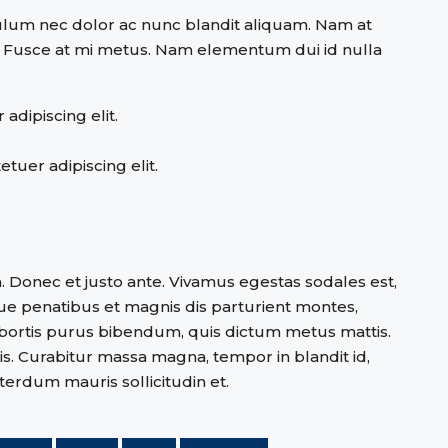
bulum nec dolor ac nunc blandit aliquam. Nam at
. Fusce at mi metus. Nam elementum dui id nulla
adipiscing elit.
tuer adipiscing elit.
 Donec et justo ante. Vivamus egestas sodales est,
e penatibus et magnis dis parturient montes,
 lobortis purus bibendum, quis dictum metus mattis.
is. Curabitur massa magna, tempor in blandit id,
nterdum mauris sollicitudin et.
amilies
Houzez
Luxury
Real Estate