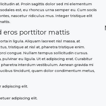
icitudin at. Proin sagittis dolor sed mi elementum
 sodales est, eu rhoncus urna semper eu. Cum sociis
tes, nascetur ridiculus mus. Integer tristique elit
attis.
 eros porttitor mattis
rta in ligula. Aliquam laoreet nisl massa, at
us, tristique at nisl at, pharetra tristique enim.
da orci congue. Nullam tempus sollicitudin cursus.
 pulvinar eu ligula. Ut et adipiscing erat. Curabitur
m pharetra interdum vestibulum. Aenean gravida mi
a faucibus tincidunt, quam dolor condimentum metus,
adipiscing elit.
tuer adipiscing elit.