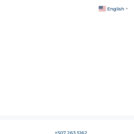
English
▼
+507 263 5162