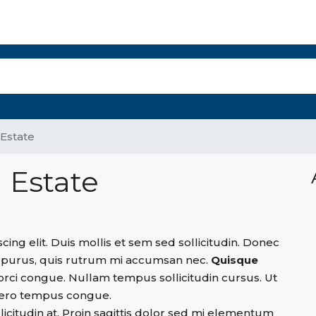
r Select Properties
The Panama Report
Property Management
Mo
Estate
 Estate
ing elit. Duis mollis et sem sed sollicitudin. Donec
n purus, quis rutrum mi accumsan nec.
Quisque
orci congue. Nullam tempus sollicitudin cursus. Ut
bero tempus congue.
icitudin at. Proin sagittis dolor sed mi elementum