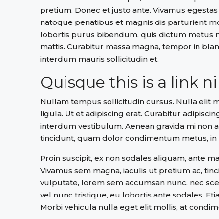
pretium. Donec et justo ante. Vivamus egestas
natoque penatibus et magnis dis parturient mon
lobortis purus bibendum, quis dictum metus mat
mattis. Curabitur massa magna, tempor in blandit
interdum mauris sollicitudin et.
Quisque this is a link n
Nullam tempus sollicitudin cursus. Nulla elit 
ligula. Ut et adipiscing erat. Curabitur adipis
interdum vestibulum. Aenean gravida mi non ali
tincidunt, quam dolor condimentum metus, in co
Proin suscipit, ex non sodales aliquam, ante mau
Vivamus sem magna, iaculis ut pretium ac, tin
vulputate, lorem sem accumsan nunc, nec scele
vel nunc tristique, eu lobortis ante sodales. Eti
Morbi vehicula nulla eget elit mollis, at condi